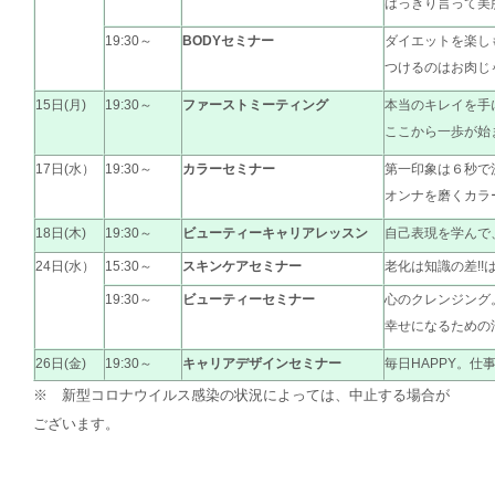
はっきり言って美
19:30～
BODYセミナー
ダイエットを楽し
つけるのはお肉じ
15日(月)
19:30～
ファーストミーティング
本当のキレイを手
ここから一歩が始
17日(水）
19:30～
カラーセミナー
第一印象は６秒で
オンナを磨くカラ
18日(木)
19:30～
ビューティーキャリアレッスン
自己表現を学んで
24日(水）
15:30～
スキンケアセミナー
老化は知識の差!
19:30～
ビューティーセミナー
心のクレンジング
幸せになるための
26日(金)
19:30～
キャリアデザインセミナー
毎日HAPPY。仕
※ 新型コロナウイルス感染の状況によっては、中止する場合が
ございます。