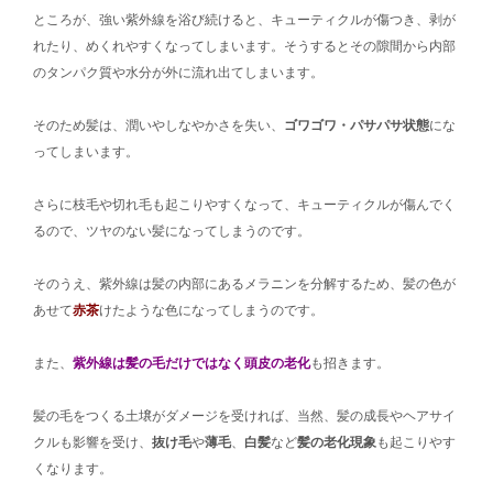
ところが、強い紫外線を浴び続けると、キューティクルが傷つき、剥が
れたり、めくれやすくなってしまいます。そうするとその隙間から内部
のタンパク質や水分が外に流れ出てしまいます。
そのため髪は、潤いやしなやかさを失い、
ゴワゴワ・パサパサ状態
にな
ってしまいます。
さらに枝毛や切れ毛も起こりやすくなって、キューティクルが傷んでく
るので、ツヤのない髪になってしまうのです。
そのうえ、紫外線は髪の内部にあるメラニンを分解するため、髪の色が
あせて
赤茶
けたような色になってしまうのです。
また、
紫外線は髪の毛だけではなく頭皮の老化
も招きます。
髪の毛をつくる土壌がダメージを受ければ、当然、髪の成長やヘアサイ
クルも影響を受け、
抜け毛
や
薄毛
、
白髪
など
髪の老化現象
も起こりやす
くなります。