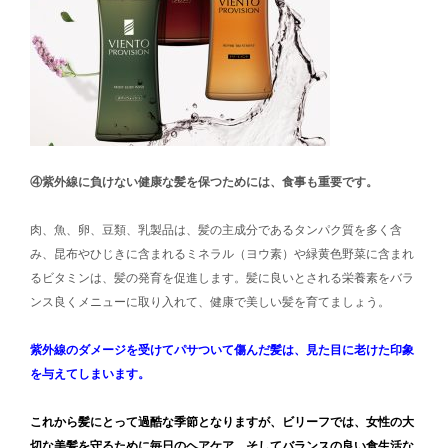
④紫外線に負けない健康な髪を保つためには、食事も重要です。
肉、魚、卵、豆類、乳製品は、髪の主成分であるタンパク質を多く含
み、昆布やひじきに含まれるミネラル（ヨウ素）や緑黄色野菜に含まれ
るビタミンは、髪の発育を促進します。髪に良いとされる栄養素をバラ
ンス良くメニューに取り入れて、健康で美しい髪を育てましょう。
紫外線のダメージを受けてパサついて傷んだ髪は、見た目に老けた印象
を与えてしまいます。
これから髪にとって過酷な季節となりますが、ビリーフでは、女性の大
切な美髪を守るために毎日のヘアケア、そしてバランスの良い食生活な