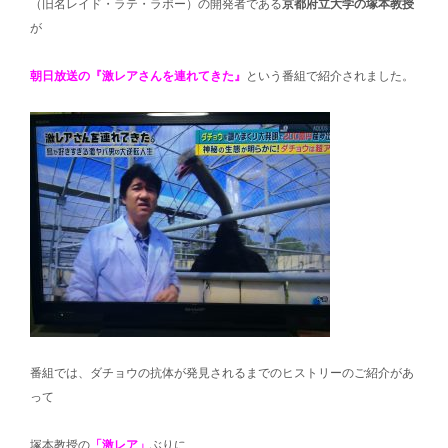
（旧名レイド・ラテ・ラポー）の開発者である
京都府立大学の塚本教授
が
朝日放送の『激レアさんを連れてきた』
という番組で紹介されました。
番組では、ダチョウの抗体が発見されるまでのヒストリーのご紹介があ
って
塚本教授の
「激レア」
ぶりに