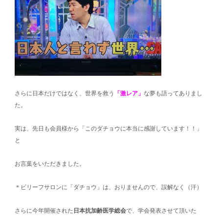
さらに日本だけではなく、世界を救う
「激レア」
な夢も語ってありまし
た。
実は、先日も会員様から「このダチョウに本当に感謝しています！！」
と
お言葉をいただきました。
＊ビリーフサロンに「ダチョウ」は、おりませんので、誤解なく（汗）
さらに今年開催された
日本抗加齢医学総会
で、学会発表させて頂いた