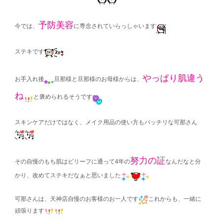
予防美容
今では、
に専念されていらっしゃいます
ステキです
やっぱり肌違う
お手入れ後
旦那様と旦那様のお母様からは、
ね
と褒められるそうです
スキンケアだけではなく、メイク用品の使い方もバッチリな可那さん
努力の証
その自慢のもち肌はビリーフに通って4年の
なんだなと分
かり、改めてステキだなぁと思いました
可那さんは、天神店自慢のお客様のお一人です
これからも、一緒に
頑張ります