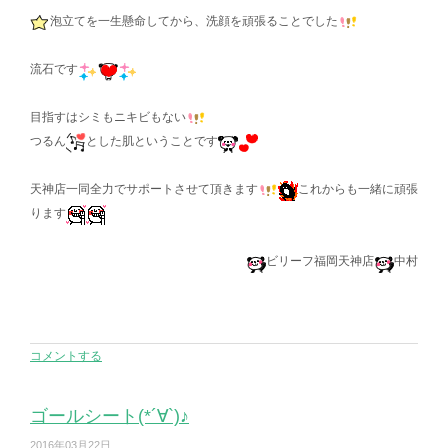
泡立てを一生懸命してから、洗顔を頑張ることでした
流石です
目指すはシミもニキビもない
つるん
とした肌ということです
天神店一同全力でサポートさせて頂きます
これからも一緒に頑張
ります
ビリーフ福岡天神店
中村
コメントする
ゴールシート(*´∀`)♪
2016年03月22日