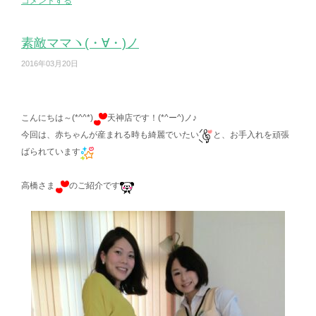
コメントする
素敵ママヽ(・∀・)ノ
2016年03月20日
こんにちは～(*^^*)
天神店です！(*^ー^)ノ♪
今回は、赤ちゃんが産まれる時も綺麗でいたい
と、お手入れを頑張
ばられています
高橋さま
のご紹介です