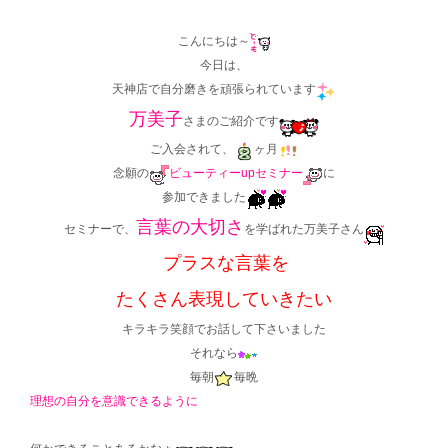
こんにちは～
今日は、
天神店で自分磨きを頑張られています
万美子
さまのご紹介です
ご入会されて、
ヶ月
念願の
ビューティーupセミナー
に
参加できました
言葉の大切さ
セミナーで、
を学ばれた万美子さん
プラスな言葉を
たくさん表現していきたい
キラキラ笑顔でお話して下さいました
それなら
毎朝
毎晩
理想の自分を意識できるように