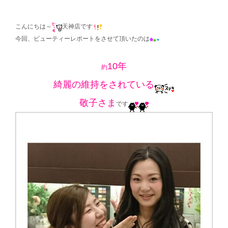
こんにちは～
天神店です
今回、ビューティーレポートをさせて頂いたのは
10年
約
綺麗の維持をされている
敬子さま
です