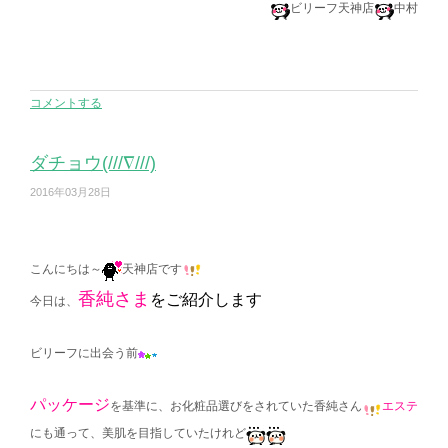
ビリーフ天神店
中村
コメントする
ダチョウ(///∇///)
2016年03月28日
こんにちは～
天神店です
香純さま
をご紹介します
今日は、
ビリーフに出会う前
パッケージ
を基準に、お化粧品選びをされていた香純さん
エステ
にも通って、美肌を目指していたけれど