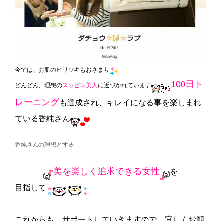
今では、お肌のヒリツキもおさまり
100日ト
どんどん、理想の
スッピン美人
に近づかれています
レーニング
も達成され、キレイになる事を楽しまれ
ている香純さん
香純さんの理想とする
美を楽しく追求できる女性
を
目指して
これからも、サポートしていきますので、宜しくお願