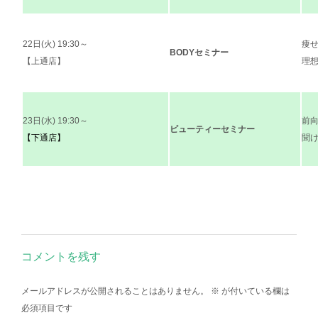
22日(火) 19:30～
痩
BODYセミナー
【上通店】
理想
23日(水) 19:30～
前
ビューティーセミナー
【下通店】
聞け
コメントを残す
メールアドレスが公開されることはありません。
※
が付いている欄は
必須項目です