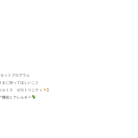
リセットプログラム
さまに知ってほしいこと
エルミス ゼロトリニティ
】
バリア機能とアレルギー