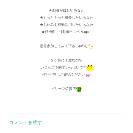
★刺激がほしいあなた
★もっともっと成長したいあなた
★お休みを有効活用したいあなた
★精神面、行動面のレベルupに
是非参加してみて下さい(//∇//)
２ヶ月に１度なので
いつもご予約でいっぱいです
ぜひ担当にご確認ください
ビリーフ佐賀店
コメントを残す