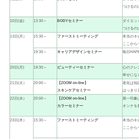
つけるの
10日(金)
13:30～
BODYセミナー
ダイエッ
つけるの
13日(月）
15:30～
ファーストミーティング
本当のキ
ここから
19:30～
キャリアデザインセミナー
毎日HA
20日(月)
19:30～
ビューティーセミナー
心のクレ
幸せにな
21日(火）
20:00～
【ZOOM on-line】
老化は知識
スキンケアセミナー
はっきり
22日(水）
20:00～
【ZOOM on-line】
第一印象
カラーセミナー
オンナを
23日(木）
15:30～
ファーストミーティング
本当のキ
ここから