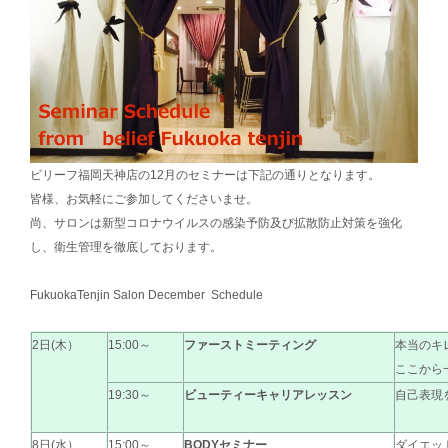
ビリーフ福岡天神店の12月のセミナーは下記の通りとなります。
皆様、お気軽にご参加してくださいませ。
尚、サロンは新型コロナウイルスの感染予防及び拡散防止対策を強化
し、衛生管理を徹底しております。
FukuokaTenjin Salon December Schedule
2日(木）
15:00～
ファーストミーティング
本当のキ
ここから
19:30～
ビューティーキャリアレッスン
自己表現
8日(水）
15:00～
BODYセミナー
ダイエッ