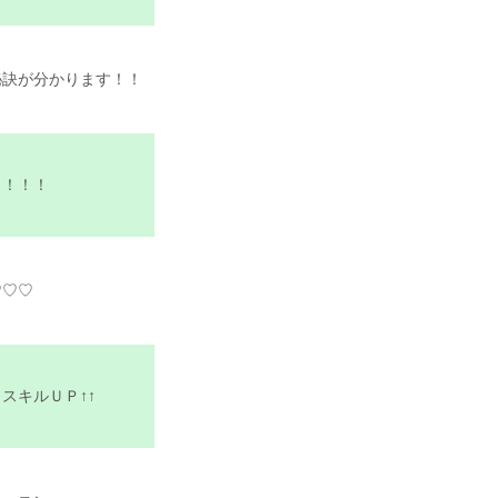
秘訣が分かります！！
！！！！
♡♡♡
スキルＵＰ↑↑