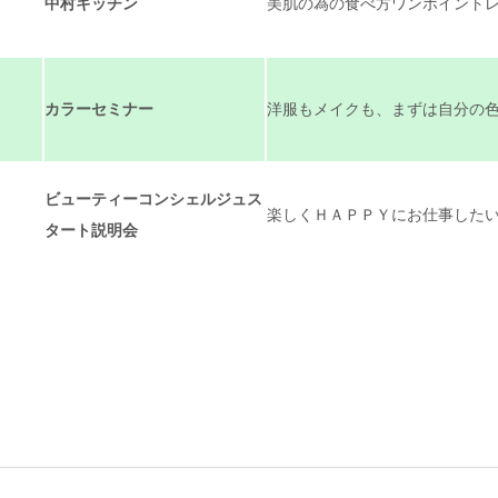
中村キッチン
美肌の為の食べ方ワンポイントレ
カラーセミナー
洋服もメイクも、まずは自分の色を
ビューティーコンシェルジュス
楽しくＨＡＰＰＹにお仕事した
タート説明会