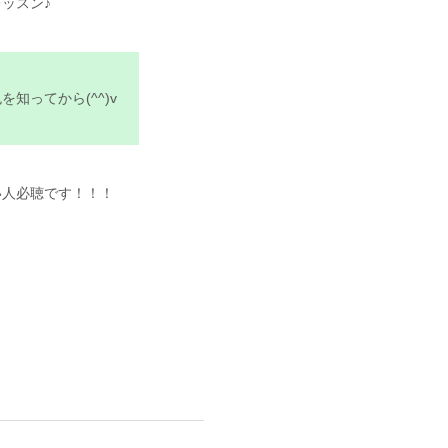
ッスン♪
知ってから(^^)v
い人必聴です！！！