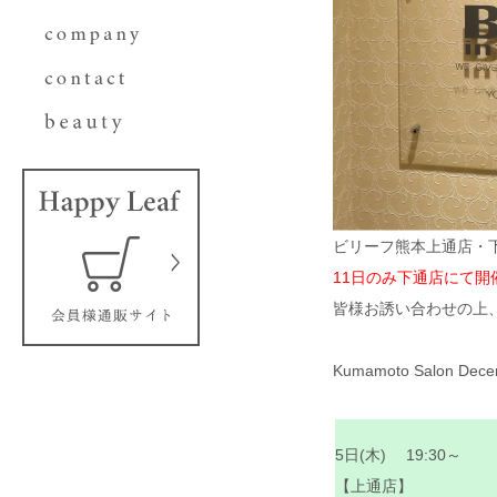
ビリーフ熊本上通店・下
11日のみ下通店にて開
皆様お誘い合わせの上
Kumamoto Salon Dece
5日(木) 19:30～
【上通店】