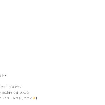
。
穴ケア
リセットプログラム
さまに知ってほしいこと
エルミス ゼロトリニティ
】