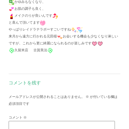
かゆみもなくなり、
お肌の調子も良く、
メイクのりが良いんです
と喜んで頂いてます
やっぱりレイドラテラポーすごいですね
来月から遠方に行かれる元田様
お会いする機会も少なくなり淋しい
ですが、これから更に綺麗になられるのが楽しみです
久留米店 古賀美法
コメントを残す
メールアドレスが公開されることはありません。
※
が付いている欄は
必須項目です
コメント
※