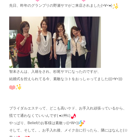
先日、昨年のグランプリの野瀬サマがご来店されました(>∀<●)
智未さんは、入籍をされ、杉尾サマになったのですが、
結婚式を控えられてる今、素敵なコトをおっしゃってました(((>∀<)))
ブライダルエステって、どこも高いケド、お手入れ頑張っているから、
慌てて通わなくていいんです( ●≧艸≦)
やっぱり、Beliefのお客様は素敵ッ((>W<))
そして、そして。。お手入れ後、メイク台に行ったら、隣にはなんと(☆