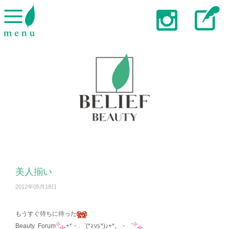
美人揃い
2012年05月18日
もうすぐ待ちに待った
Beauty Forum
+*・.゜(*≧v≦*)♪+*。・゜