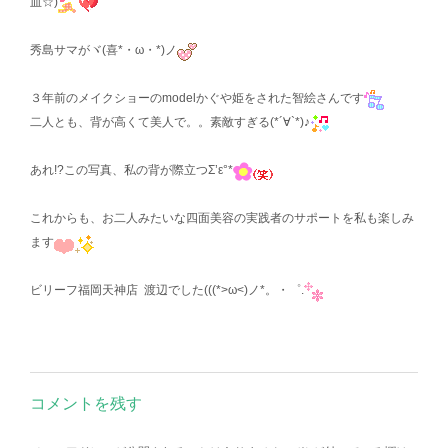
皿☆)
秀島サマがヾ(喜*・ω・*)ノ
３年前のメイクショーのmodelかぐや姫をされた智絵さんです
二人とも、背が高くて美人で。。素敵すぎる(*´∀`*)♪
あれ!?この写真、私の背が際立つΣ’ε°*
これからも、お二人みたいな四面美容の実践者のサポートを私も楽しみ
ます
ビリーフ福岡天神店 渡辺でした(((*>ω<)ノ*。・゜.
コメントを残す