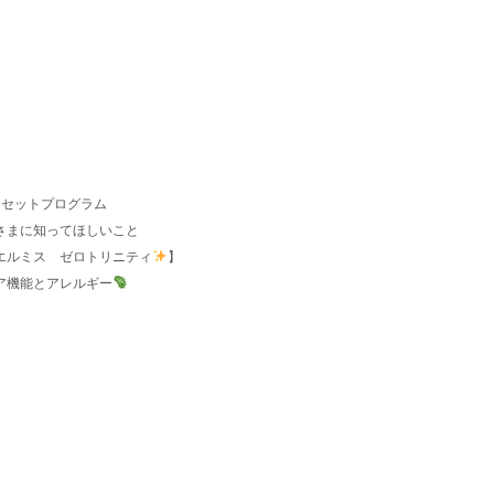
リセットプログラム
さまに知ってほしいこと
エルミス ゼロトリニティ
】
バリア機能とアレルギー