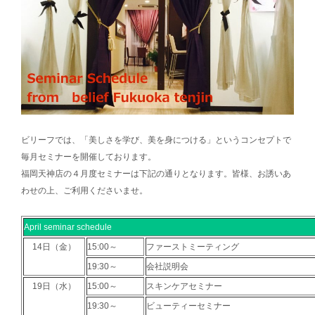
ビリーフでは、「美しさを学び、美を身につける」というコンセプトで
毎月セミナーを開催しております。
福岡天神店の４月度セミナーは下記の通りとなります。皆様、お誘いあ
わせの上、ご利用くださいませ。
April seminar schedule
14日（金）
15:00～
ファーストミーティング
19:30～
会社説明会
19日（水）
15:00～
スキンケアセミナー
19:30～
ビューティーセミナー