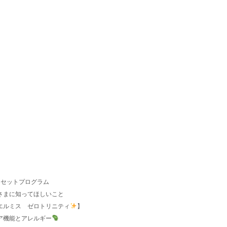
。
リセットプログラム
さまに知ってほしいこと
エルミス ゼロトリニティ
】
バリア機能とアレルギー