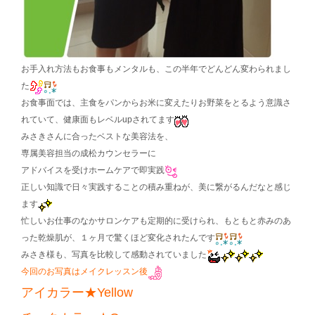
お手入れ方法もお食事もメンタルも、この半年でどんどん変わられまし
た
お食事面では、主食をパンからお米に変えたりお野菜をとるよう意識さ
れていて、健康面もレベルupされてます
みさきさんに合ったベストな美容法を、
専属美容担当の成松カウンセラーに
アドバイスを受けホームケアで即実践
正しい知識で日々実践することの積み重ねが、美に繋がるんだなと感じ
ます
忙しいお仕事のなかサロンケアも定期的に受けられ、もともと赤みのあ
った乾燥肌が、１ヶ月で驚くほど変化されたんです
みさき様も、写真を比較して感動されていました
今回のお写真はメイクレッスン後
アイカラー★Yellow