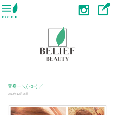
変身ー＼(~o~) ／
2012年12月26日