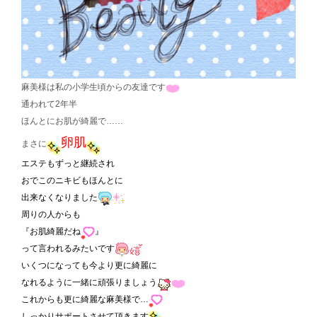
麻美様は私の小学生頃からの友達です
通われて2年半
ほんとにお肌が綺麗で……
卵肌
まさに
エステもずっと継続され
おでこのニキビもほんとに
出来なくなりました
周りの人からも
『お肌綺麗だね
』
って言われるみたいです
いくつになっても今より更に綺麗に
なれるように一緒に頑張りましょう
これからも更に綺麗な麻美様で…
しっかりサポートさせて頂きます