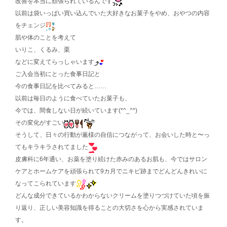
改善を本当に頑張られているんです
以前は袋いっぱい買い込んでいた大好きなお菓子をやめ、おやつの内容
をチェンジ
肌や体のことを考えて
いりこ、くるみ、栗
などに変えてらっしゃいます
ご入会当初にとった食事日記と
今の食事日記を比べてみると……
以前は毎日のように食べていたお菓子も、
今では、間食しない日が続いています(*^_^*)
その変化がすごい
そうして、日々の行動が薫様の自信につながって、お会いした時と〜っ
てもキラキラされてました
皮膚科に6年通い、お薬を塗り続けた赤みのあるお肌も、今ではサロン
ケアとホームケアを頑張られて9カ月でニキビ跡までどんどんきれいに
なってこられています
どんな成分できているかわからないクリームを塗りつづけていた頃を振
り返り、正しい美容知識を得ることの大切さを心から実感されていま
す。