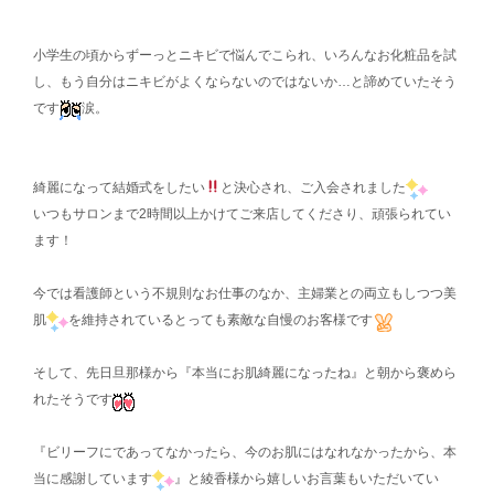
小学生の頃からずーっとニキビで悩んでこられ、いろんなお化粧品を試
し、もう自分はニキビがよくならないのではないか…と諦めていたそう
です
涙。
綺麗になって結婚式をしたい
と決心され、ご入会されました
いつもサロンまで2時間以上かけてご来店してくださり、頑張られてい
ます！
今では看護師という不規則なお仕事のなか、主婦業との両立もしつつ美
肌
を維持されているとっても素敵な自慢のお客様です
そして、先日旦那様から『本当にお肌綺麗になったね』と朝から褒めら
れたそうです
『ビリーフにであってなかったら、今のお肌にはなれなかったから、本
当に感謝しています
』と綾香様から嬉しいお言葉もいただいてい