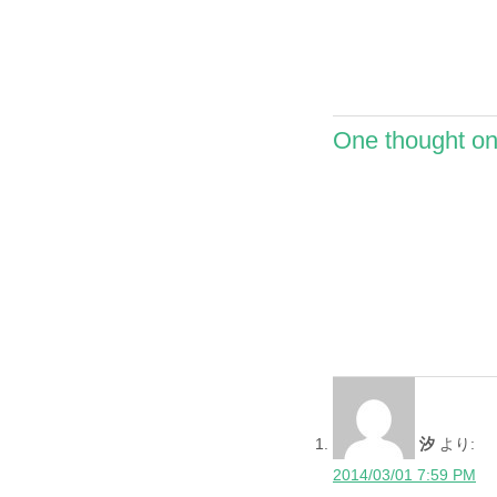
One thought on
汐
より:
2014/03/01 7:59 PM