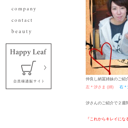
仲良し納冨姉妹のご紹
左＊汐さま (姉)
右＊
汐さんのご紹介で２週
『これからキレイになるの