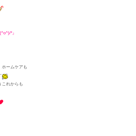
o^)/*』
、ホームケアも
す
うこれからも