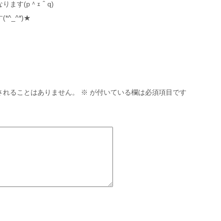
ます(p＾ｪ＾q)
^_^*)★
されることはありません。
※
が付いている欄は必須項目です