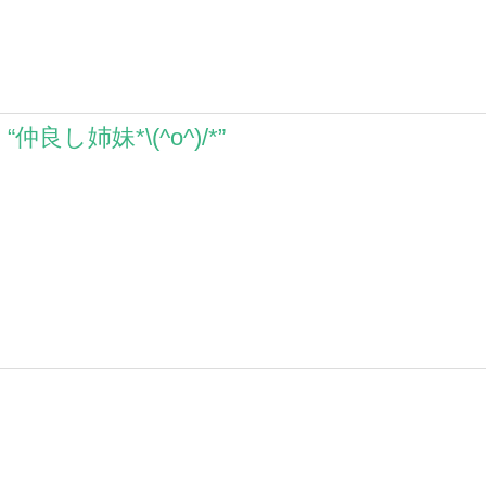
 “
仲良し姉妹*\(^o^)/*
”