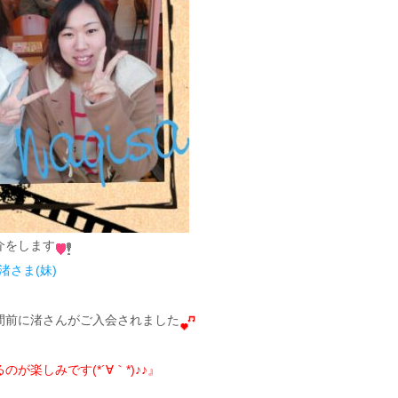
介をします
渚さま(妹)
間前に渚さんがご入会されました
が楽しみです(*´∀｀*)♪♪』