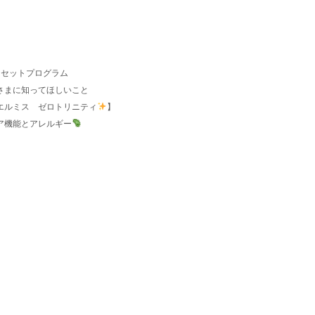
リセットプログラム
さまに知ってほしいこと
エルミス ゼロトリニティ
】
バリア機能とアレルギー