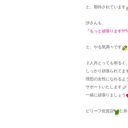
と、期待されています
汐さんも、
『もっと頑張ります!!!*\(^
と、やる気満々です
２人共とっても明るく
しっかり頑張られてま
理想の女性になれるよ
サポートいたします
一緒に頑張りましょう
ビリーフ佐賀店
仁井