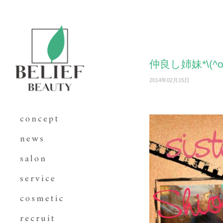
仲良し姉妹*\(^o^
2014年02月15日