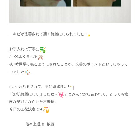
ニキビが改善されて凄く綺麗になられました
お手入れは丁寧に
ﾊﾞﾗﾝｽよく食べる
夜1時間早く寝るようにされたことが、改善のポイントとおっしゃって
いました
makeﾚｯｽﾝもされて、更に綺麗度UP
『お肌綺麗になりましたね～
』とみんなから言われて、とっても素
敵な笑顔になられた恵未様。
今日の主役決定です
熊本上通店 坂西