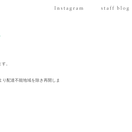
て
ます。
より配達不能地域を除き再開しま