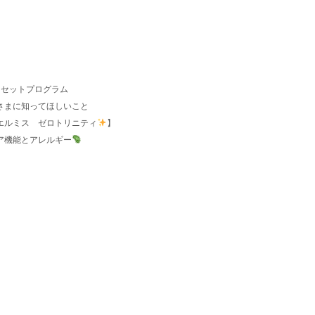
リセットプログラム
さまに知ってほしいこと
エルミス ゼロトリニティ
】
バリア機能とアレルギー