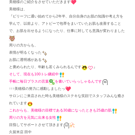
美穂様のご紹介をさせていただきます
美穂様は、
『ビリーフに通い始めてから2年半、自分自身のお肌の知識や考え方を
学んで、以前より、アトピーで包帯をまいていたお肌も改善すること
で、お肌を出せるようになったり、仕事に対しても意識が変わりました
周りの方からも、
表情が明るくなった
お肌に透明感がある
と褒められたり、年齢も若くみられるんです
』
そして、現在も100トレ継続中
手帳に毎日プラスの言葉
を書いていらっしゃるんです
↑↑↑美穂様の努力に感動しましたっ
サロンにご来店された時も美穂様のステキな笑顔でスタッフみんな癒さ
れています
これからも、美穂様の目標である30歳になったときも25歳の肌
周りの方を元気に出来る女性
目指してサポートさせて頂きます
久留米店 田中