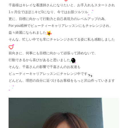
千嘉様はキレイな看護師さんになりたいと、お手入れもスタートされ
1ヶ月位でほぼニキビ0になり、今ではお肌ツルツル
更に、目標に向かって行動力と自己表現力のレベルアップの為、
For you精神でビューティーキャリアレッスンにもチャレンジされ、
益々綺麗になられました
そんな、忙しい中でも常にチャレンジされてる姿に私も感動しました
前向きに、何事にも目標に向かって頑張って諦めないで、
行動できるから喜びがあると思いました
そんな、千嘉さんの影響で千嘉さんのお友達も
ビューティーキャリアレッスンにチャレンジ中です
どんどん、理想の自分に近づけるお客様をもっと沢山作っていきます