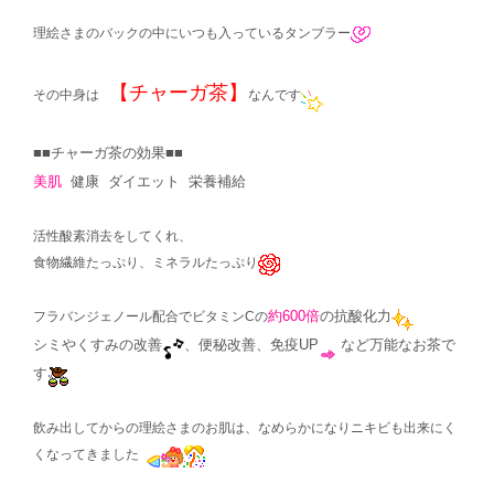
理絵さまのバックの中にいつも入っているタンブラー
【チャーガ茶】
その中身は
なんです
■■チャーガ茶の効果■■
美肌
健康 ダイエット 栄養補給
活性酸素消去をしてくれ、
食物繊維たっぷり、ミネラルたっぷり
約600倍
の抗酸化力
フラバンジェノール配合でビタミンCの
シミやくすみの改善
、便秘改善、免疫UP
など万能なお茶で
す
飲み出してからの理絵さまのお肌は、なめらかになりニキビも出来にく
くなってきました