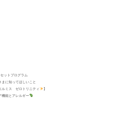
リセットプログラム
さまに知ってほしいこと
エルミス ゼロトリニティ
】
バリア機能とアレルギー