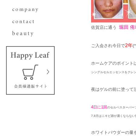
堀田 侑
佐賀店に通う
2年
ご入会され今日で
ホームケアのポイント
シングルセルエッセンスをクレン
夜はゲルの前に塗って
4日に1回
のセルベスターパー
7,8月はニキビ跡が濃くならな
ホワイトパウダーの量