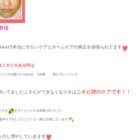
希様
(*UωU*)本当にサロンケアとホームケアの両立を頑張られてます
は
ニキビがある時は
ジングの後に1〜2push 5分後 更にクレンジング
ニキビ跡のケアです！！
頂いてましたニキビができなくなり今は
ソナル
ホワイトパックを頑張られていて、
い集中ケアをしていこう！と一緒に計画しています
を少し増やしていきます