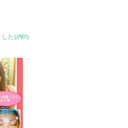
(//∀//)