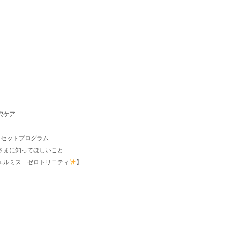
穴ケア
リセットプログラム
さまに知ってほしいこと
エルミス ゼロトリニティ
】