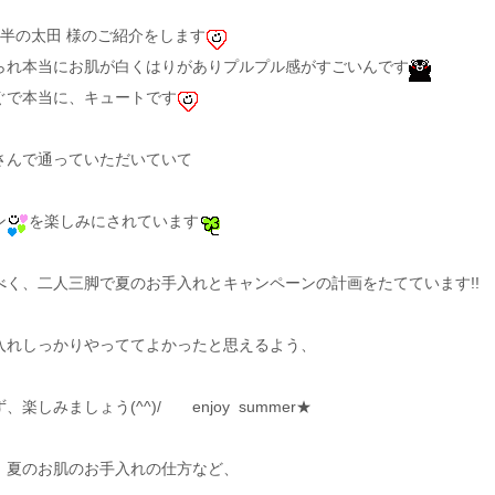
半の太田 様のご紹介をします
られ本当にお肌が白くはりがありプルプル感がすごいんです
ぐで本当に、キュートです
さんで通っていただいていて
ン
を楽しみにされています
べく、二人三脚で夏のお手入れとキャンペーンの計画をたてています!!
入れしっかりやっててよかったと思えるよう、
しみましょう(^^)/ enjoy summer★
、夏のお肌のお手入れの仕方など、