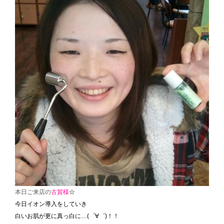
本日ご来店の
古賀様
☆
今日イオン導入をしていき
白いお肌が更に真っ白に…(゜∀゜)！！