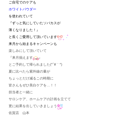
ご自宅でのケアも
ホワイトパウダー
を使われていて
『ずっと気にしていたソバカスが
薄くなりました！』
と長くご愛用して頂いています
来月から始まるキャンペーンも
楽しみにして頂いていて
『来月揃えます
』
とご予約して帰られました(*´∀｀*)
夏に比べたら紫外線の量が
ちょっとだけ減るこの時期に
皆さんもぜひ美白ケアを…！！
担当者と一緒に
サロンケア、ホームケアの計画を立てて
更に結果を出していきましょう
佐賀店 山本