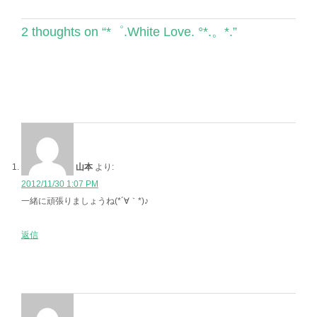
2 thoughts on “
*゜.White Love. °*.。*.
”
山本
より:
2012/11/30 1:07 PM
一緒に頑張りましょうね(*´∀｀*)♪
返信