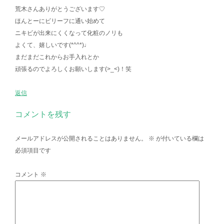
荒木さんありがとうございます♡
ほんとーにビリーフに通い始めて
ニキビが出来にくくなって化粧のノリも
よくて、嬉しいです(*^^*)♩
まだまだこれからお手入れとか
頑張るのでよろしくお願いします(>_<)！笑
返信
コメントを残す
メールアドレスが公開されることはありません。
※
が付いている欄は
必須項目です
コメント
※