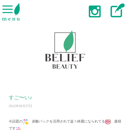
すご〜い♪
2012年06月27日
今話題の
炭酸パックを活用されて益々綺麗になられてる
森様
です