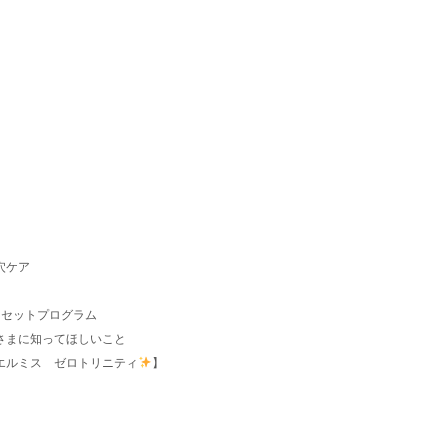
。
穴ケア
リセットプログラム
さまに知ってほしいこと
エルミス ゼロトリニティ
】