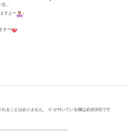
一言…
てますよ〜
』
ます〜
されることはありません。
※
が付いている欄は必須項目です