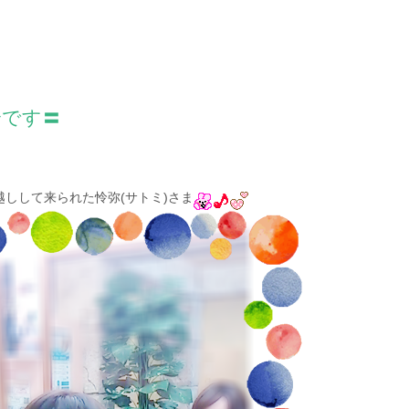
介です〓
しして来られた怜弥(サトミ)さま