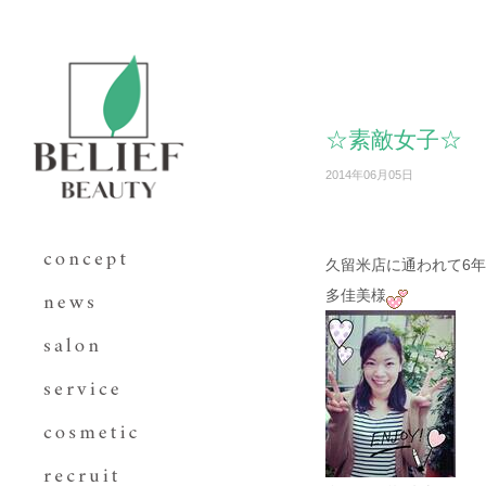
☆素敵女子☆
2014年06月05日
久留米店に通われて6
多佳美様