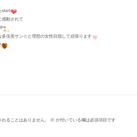
art
に感動されて
P
な多佳美サン☆と理想の女性目指して頑張ります
野
されることはありません。
※
が付いている欄は必須項目です