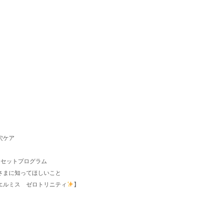
。
穴ケア
リセットプログラム
さまに知ってほしいこと
エルミス ゼロトリニティ
】