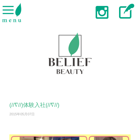
(//∇//)体験入社(//∇//)
2015年05月07日